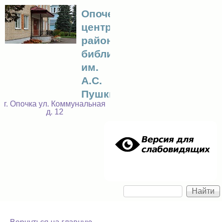
Перейти к основному
Опочецкая
центральная
содержанию
районная
библиотека
им.
А.С.
Пушкина
г. Опочка ул. Коммунальная
д. 12
Найти
Форма поиска